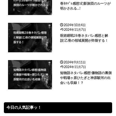
巻ﾈﾀﾊﾞﾚ感想!幻影旅団のルーツが
明かされる…!
2024年10月4日
2024年11月7日
呪術廻戦28巻ネタバレ感想と解
説!乙骨の領域展開が炸裂する！
2024年9月11日
2024年11月7日
短物語ネタバレ感想!傷物語の裏側
や戦場ヶ原ひたぎと神原駿河の出
会いも収録！？
今日の人気記事ッ！