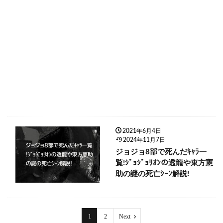
2021年6月4日
2024年11月7日
ジョジョ8部で死んだｷｬﾗ一
覧!ｼﾞｮｼﾞｮﾘｵﾝの透龍や東方憲
助の謎の死亡ｼｰﾝ解説!
1
2
Next