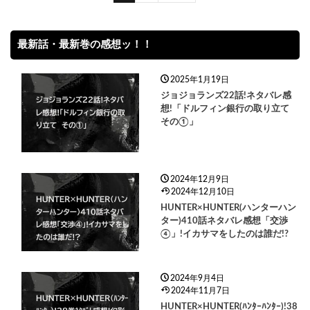
最新話・最新巻の感想ッ！！
2025年1月19日
ジョジョランズ22話!ネタバレ感
想!「ドルフィン銀行の取り立て
その①」
2024年12月9日
2024年12月10日
HUNTER×HUNTER(ハンターハン
ター)410話ネタバレ感想「交渉
④」!イカサマをしたのは誰だ!?
2024年9月4日
2024年11月7日
HUNTER×HUNTER(ﾊﾝﾀｰﾊﾝﾀｰ)!38