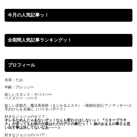
今月の人気記事ッ！
全期間人気記事ランキングッ！
プロフィール
名前：たお
年齢：アレッシー
欲しいスタンド：サバイバー
ペイズリー・パーク
欲しい念能力：魔法美容師（まじかるエステ）・桃色吐息(ピアノマッサージ)
手のひらを太陽に（バイオハザード）
好きなジョジョのセリフ：
オレをなめんじゃあないぞッ！
なんも変わりはしないッ！ 『スタープラチ
ナ』が戻ってもお前の父親はただのデクの棒だッ！！ 娘のおまえの事さえ思
い出す事は決してないなあ───ッ
好きなジョジョのババア：