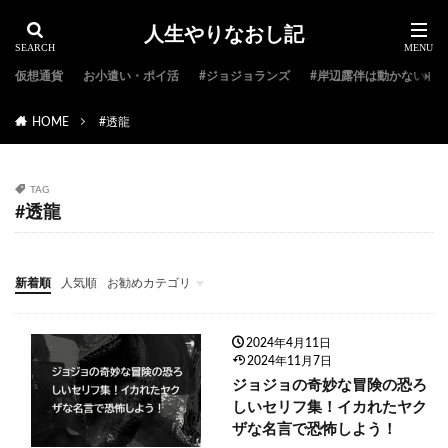
人生やりなおし記
仮想通貨
お小遣い・ポイ活
#ジョジョランズ
#岸辺露伴は動かない
HOME
#透龍
TAG
#透龍
新着順
人気順
お勧めカテゴリ
#ジョジョ特集
#ジョジョのキャラクター紹介
#ジョジョランキング
#ジョジョアニメ
#ジョジョランズ
#岸辺露伴は動かない
#ジョジョ小説
2024年4月11日
2024年11月7日
ジョジョの奇妙な冒険の恐ろ
しいセリフ集！イカれたヤク
ザな名言で恐怖しよう！