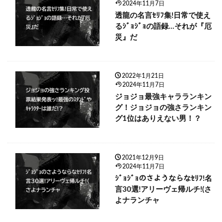
2024年11月7日
透龍の名言ｾﾘﾌ集!日常で使え
るｼﾞｮｼﾞｮの語録…それが『厄
災』だ
2022年1月21日
2024年11月7日
ジョジョ最強キャラランキン
グ！ジョジョの強さランキン
グ1位はありえない男！？
2021年12月9日
2024年11月7日
ｼﾞｮｼﾞｮのさようならなｾﾘﾌ!名
言30選!アリーヴェ帰ルチ!(さ
よナランチャ