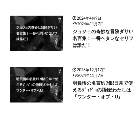
2024年4月9日
2024年11月7日
ジョジョの奇妙な冒険ダサい
名言集！一番ヘタレなセリフ
は誰だ！
2023年12月17日
2024年11月7日
明負悟の名言ｾﾘﾌ集!日常で使
えるｼﾞｮｼﾞｮの語録!わたしは
『ワンダー・オブ・U』