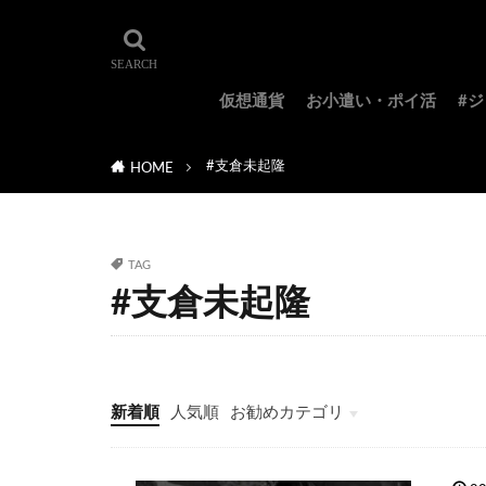
仮想通貨
お小遣い・ポイ活
#
#支倉未起隆
HOME
TAG
#支倉未起隆
新着順
人気順
お勧めカテゴリ
#ジョジョ特集
#ジョジョのキャラクター紹介
#ジョジョランキング
#ジョジョアニメ
#ジョジョランズ
#岸辺露伴は動かない
#ジョジョ小説