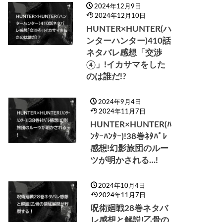
2024年12月9日
2024年12月10日
HUNTER×HUNTER(ハ
ンターハンター)410話
ネタバレ感想「交渉
④」!イカサマをした
のは誰だ!?
2024年9月4日
2024年11月7日
HUNTER×HUNTER(ﾊ
ﾝﾀｰﾊﾝﾀｰ)!38巻ﾈﾀﾊﾞﾚ
感想!幻影旅団のルー
ツが明かされる…!
2024年10月4日
2024年11月7日
呪術廻戦28巻ネタバ
レ感想と解説!乙骨の