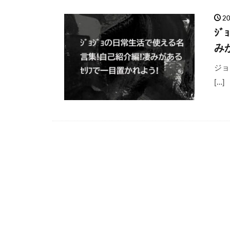
2
ｼ
み
ジョ
[…]