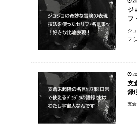
2
ジ
フ
ジョ
フ [
2
支
録
支倉