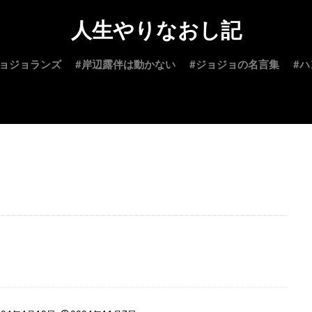
人生やりなおし記
ジョジョランズ
#岸辺露伴は動かない
#ジョジョの名言集
#