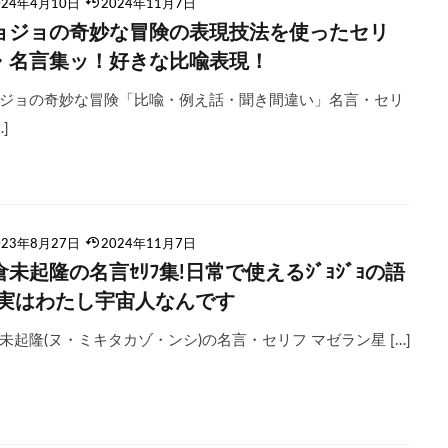
024年4月10日
2024年11月7日
ョジョの奇妙な冒険の表現技法を使ったセリ
・名言集ッ！好きな比喩表現！
ジョの奇妙な冒険「比喩・例え話・聞き間違い」名言・セリ
…]
023年8月27日
2024年11月7日
倉未起隆の名言ｾﾘﾌ集!日常で使えるｼﾞｮｼﾞｮの語
!実はわたし宇宙人なんです
未起隆(ヌ・ミキタカゾ・ンシ)の名言・セリフ マゼラン星 […]