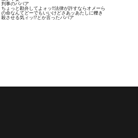
判事のババア
ちょっと勘弁してよォッ!!法律が許すならオメーら
の命なんてどーでもいいけどさあッあたしに轢き
殺させる気ィッ!?とか言ったババア