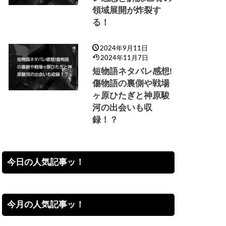
領域展開が炸裂す
る！
2024年9月11日
2024年11月7日
短物語ネタバレ感想!
傷物語の裏側や戦場
ヶ原ひたぎと神原駿
河の出会いも収
録！？
今日の人気記事ッ！
今月の人気記事ッ！