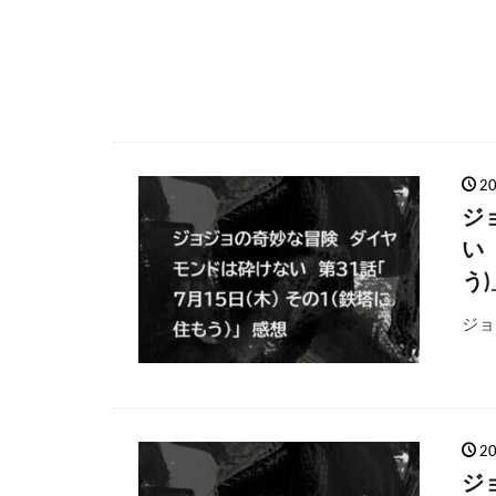
2
ジ
い
う
ジョ
2
ジ