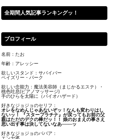
全期間人気記事ランキングッ！
プロフィール
名前：たお
年齢：アレッシー
欲しいスタンド：サバイバー
ペイズリー・パーク
欲しい念能力：魔法美容師（まじかるエステ）・
桃色吐息(ピアノマッサージ)
手のひらを太陽に（バイオハザード）
好きなジョジョのセリフ：
オレをなめんじゃあないぞッ！
なんも変わりはし
ないッ！ 『スタープラチナ』が戻ってもお前の父
親はただのデクの棒だッ！！ 娘のおまえの事さえ
思い出す事は決してないなあ───ッ
好きなジョジョのババア：
エンヤ婆