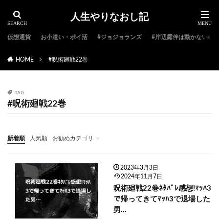
人生やりなおし記
仮想通貨
お小遣い・ポイ活
#ジョジョランズ
#岸辺露伴は動かない
HOME
#呪術廻戦22巻
TAG
#呪術廻戦22巻
新着順
人気順
お勧めカテゴリ
#ジョジョ特集
#ジョジョのキャラクター紹介
#ジョジョランキング
#ジョジョアニメ
#ジョジョランズ
#岸辺露伴は動かない
#ジョジョ小説
2023年3月3日
2024年11月7日
呪術廻戦22巻ﾈﾀﾊﾞﾚ感想!ﾏｯﾊ3
で帰ってきてﾏｯﾊ3で退場した
男…