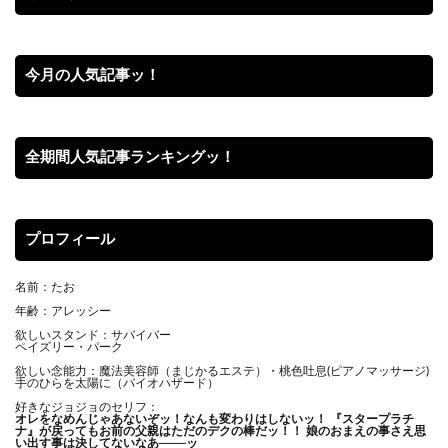
今月の人気記事ッ！
全期間人気記事ランキングッ！
プロフィール
名前：たお
年齢：アレッシー
欲しいスタンド：サバイバー
ペイズリー・パーク
欲しい念能力：魔法美容師（まじかるエステ）・桃色吐息(ピアノマッサージ)
手のひらを太陽に（バイオハザード）
好きなジョジョのセリフ：
オレをなめんじゃあないぞッ！
なんも変わりはしないッ！ 『スタープラチ
ナ』が戻ってもお前の父親はただのデクの棒だッ！！ 娘のおまえの事さえ思
い出す事は決してないなあ───ッ