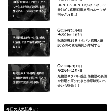
HUNTER×HUNTER(ﾊﾝﾀｰﾊﾝﾀｰ)!38
巻ﾈﾀﾊﾞﾚ感想!幻影旅団のルーツが
明かされる…!
2024年10月4日
2024年11月7日
呪術廻戦28巻ネタバレ感想と解
説!乙骨の領域展開が炸裂する！
2024年9月11日
2024年11月7日
短物語ネタバレ感想!傷物語の裏側
や戦場ヶ原ひたぎと神原駿河の出
会いも収録！？
今日の人気記事ッ！