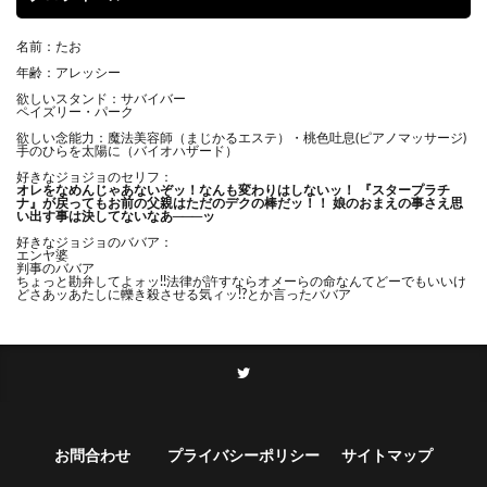
名前：たお
年齢：アレッシー
欲しいスタンド：サバイバー
ペイズリー・パーク
欲しい念能力：魔法美容師（まじかるエステ）・桃色吐息(ピアノマッサージ)
手のひらを太陽に（バイオハザード）
好きなジョジョのセリフ：
オレをなめんじゃあないぞッ！
なんも変わりはしないッ！ 『スタープラチ
ナ』が戻ってもお前の父親はただのデクの棒だッ！！ 娘のおまえの事さえ思
い出す事は決してないなあ───ッ
好きなジョジョのババア：
エンヤ婆
判事のババア
ちょっと勘弁してよォッ!!法律が許すならオメーらの命なんてどーでもいいけ
どさあッあたしに轢き殺させる気ィッ!?とか言ったババア
お問合わせ
プライバシーポリシー
サイトマップ