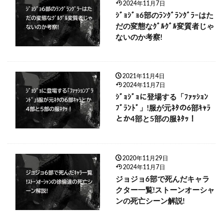
2024年11月7日
ｼﾞｮｼﾞｮ6部のﾗﾝｸﾞﾗﾝｸﾞﾗｰはた
だの変態なｸﾞﾙｸﾞﾙ変質者じゃ
ないのか考察!
2021年11月4日
2024年11月7日
ｼﾞｮｼﾞｮに登場する「ﾌｧｯｼｮﾝ
ﾌﾞﾗﾝﾄﾞ」!服が元ﾈﾀの6部ｷｬﾗ
とか4部と5部の服ﾈﾀｯ！
2020年11月29日
2024年11月7日
ジョジョ6部で死んだキャラ
クター一覧!ストーンオーシャ
ンの死亡シーン解説!