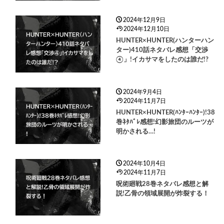
2024年12月9日
2024年12月10日
HUNTER×HUNTER(ハンターハン
ター)410話ネタバレ感想「交渉
④」!イカサマをしたのは誰だ!?
2024年9月4日
2024年11月7日
HUNTER×HUNTER(ﾊﾝﾀｰﾊﾝﾀｰ)!38
巻ﾈﾀﾊﾞﾚ感想!幻影旅団のルーツが
明かされる…!
2024年10月4日
2024年11月7日
呪術廻戦28巻ネタバレ感想と解
説!乙骨の領域展開が炸裂する！