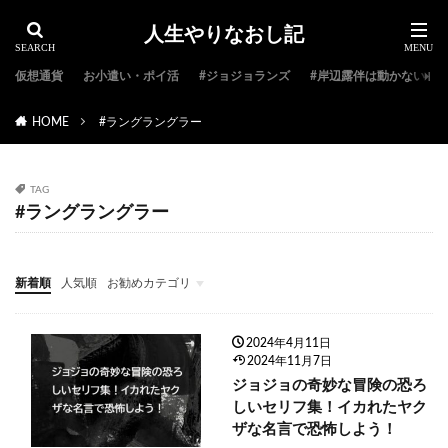
人生やりなおし記
仮想通貨
お小遣い・ポイ活
#ジョジョランズ
#岸辺露伴は動かない
HOME
#ラングラングラー
TAG
#ラングラングラー
新着順
人気順
お勧めカテゴリ
#ジョジョ特集
#ジョジョのキャラクター紹介
#ジョジョランキング
#ジョジョアニメ
#ジョジョランズ
#岸辺露伴は動かない
#ジョジョ小説
2024年4月11日
2024年11月7日
ジョジョの奇妙な冒険の恐ろ
しいセリフ集！イカれたヤク
ザな名言で恐怖しよう！