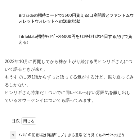
BitTradeの招待コードで3500円貰える!口座開設とファントムウ
ォレットウォレットへの送金方法!
TikTokLite招待ｷｬﾝﾍﾟｰﾝ!6000円をﾁｪｯｸｲﾝﾀｽｸ14日するだけで貰
える!
2022年10月に再開してから株が上がり続ける男ヒンリギさんにつ
いて語るときが来た。
もうすでに391話からずっと語ってる気がするけど、振り返ってみ
るしかない。
ヒンリギさん特集だ！ついでに同レベルっぽい雰囲気を醸し出し
ているオウ＝ケンイについても語ってみます。
目次
1
ﾋﾝﾘｷﾞの初登場は何話!?モブすぎる登場!どう見てもｵｳ=ｹﾝｲのほう