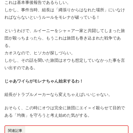
これは基本事後報告であるらしい。
しかし、事件当時、組長は「縄張りからはなれた場所」にいなけ
ればならないというルールをモレナが破っている！
というわけで、ルイーニーをシャ＝ア一家と共闘してしまった旅
団が殺っちまったら、もうこれは旅団も巻き込まれた戦争であ
る。
カオスなので、ヒソカが探しづらい。
しかし、その話を聞いた旅団はオウも想定していなかった事を言
い出すのである。
じゃあワイらがモレナちゃん始末するわ！
組長がトラブルメーカーなら変えちゃえばいいじゃない。
おそらく、この時にオウは完全に旅団にエイ＝イ殺らせて目的で
ある「均衡」を守ろうと考え始めた気がする。
関連記事