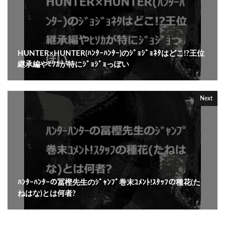
HUNTER×HUNTER(ﾊﾝﾀｰﾊﾝﾀｰ)のｼﾞｮｼﾞｮﾈﾀはどこ!?王位
継承編やﾋｿｶが特にｼﾞｮｼﾞｮっぽい
Next
ﾊﾝﾀｰﾊﾝﾀｰの冨樫先生のｼﾞｬﾝﾌﾟ巻末ｺﾒﾝﾄ!ｽﾀｯﾌの種花(た
ねはな)とは何者?