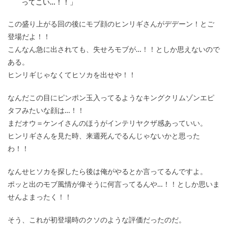
ってこい…！！」
この盛り上がる回の後にモブ顔のヒンリギさんがデデーン！とご
登場だよ！！
こんなん急に出されても、失せろモブが…！！としか思えないので
ある。
ヒンリギじゃなくてヒソカを出せや！！
なんだこの目にピンポン玉入ってるようなキングクリムゾンエピ
タフみたいな顔は…！！
まだオウ＝ケンイさんのほうがインテリヤクザ感あっていい。
ヒンリギさんを見た時、来週死んでるんじゃないかと思った
わ！！
なんせヒソカを探したら後は俺がやるとか言ってるんですよ。
ポッと出のモブ風情が偉そうに何言ってるんや…！！としか思いま
せんよまったく！！
そう、これが初登場時のクソのような評価だったのだ。