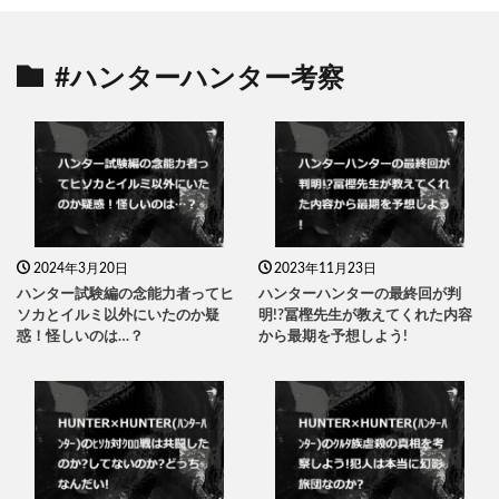
#ハンターハンター考察
2024年3月20日
2023年11月23日
ハンター試験編の念能力者ってヒ
ハンターハンターの最終回が判
ソカとイルミ以外にいたのか疑
明!?冨樫先生が教えてくれた内容
惑！怪しいのは…？
から最期を予想しよう!