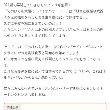
391話で再開していきなりのヒンリギ無双！
「てのひらを太陽に（バイオハザード）」は「触れた機械や武器
等を元の機能を有したまま生き物に変えて操作する」。
スデに手錠を鳩に変えていたのだッ！！
さらにヒンリギさんはあの旅団のノブナガさんを上回る５ｍの円
の使い手であることまで判明してしまう。
そしてこの「てのひらを太陽に（バイオハザード）」がコルトピ
クラスにやべえ具現化系と認知され始めてしまう。
ビデオカメラを猫に変えて録画なんてジョルノでもやってない
ぞ。
これなら爆弾を蚊に変えて攻撃もできるのでは…？いや、これはミ
ルキレベルだからなんか馬鹿っぽいな。
僕らはみんな生きているけどバイオハザード状態になるというネ
ーミングセンスも痺れるね。
関連記事