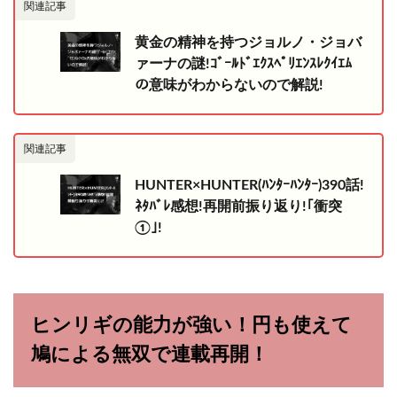
関連記事
黄金の精神を持つジョルノ・ジョバ
ァーナの謎!ｺﾞｰﾙﾄﾞｴｸｽﾍﾟﾘｴﾝｽﾚｸｲｴﾑ
の意味がわからないので解説!
関連記事
HUNTER×HUNTER(ﾊﾝﾀｰﾊﾝﾀｰ)390話!
ﾈﾀﾊﾞﾚ感想!再開前振り返り!｢衝突
①｣!
ヒンリギの能力が強い！円も使えて
鳩による無双で連載再開！