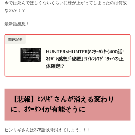
今では死んでほしくないくらいに株が上がってしまったのは何故
なのか！？
最新話感想！
関連記事
HUNTER×HUNTER(ﾊﾝﾀｰﾊﾝﾀｰ)400話!
ﾈﾀﾊﾞﾚ感想!｢秘匿｣!ｻｲﾚﾝﾄﾏｼﾞｮﾘﾃｨの正
体確定!?
【悲報】ﾋﾝﾘｷﾞさんが消える変わり
に、ｵｳ=ｹﾝｲが有能そうに
ヒンリギさんは378話以降消えてしまう…！！