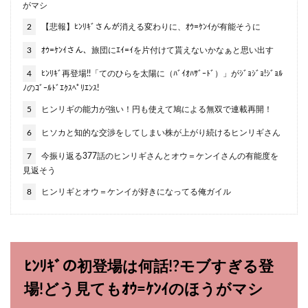
がマシ
2
【悲報】ﾋﾝﾘｷﾞさんが消える変わりに、ｵｳ=ｹﾝｲが有能そうに
3
ｵｳ=ｹﾝｲさん、旅団にｴｲ=ｲを片付けて貰えないかなぁと思い出す
4
ﾋﾝﾘｷﾞ再登場!!「てのひらを太陽に（ﾊﾞｲｵﾊｻﾞｰﾄﾞ）」がｼﾞｮｼﾞｮ!ｼﾞｮﾙ
ﾉのｺﾞｰﾙﾄﾞｴｸｽﾍﾟﾘｴﾝｽ!
5
ヒンリギの能力が強い！円も使えて鳩による無双で連載再開！
6
ヒソカと知的な交渉をしてしまい株が上がり続けるヒンリギさん
7
今振り返る377話のヒンリギさんとオウ＝ケンイさんの有能度を
見返そう
8
ヒンリギとオウ＝ケンイが好きになってる俺ガイル
ﾋﾝﾘｷﾞの初登場は何話!?モブすぎる登
場!どう見てもｵｳ=ｹﾝｲのほうがマシ