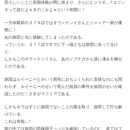
恐ろしいことに長期休載が間に挟まり、さらにヒンリギ…？エリン
ギって誰だよｗきのこかよｗという状態に！
一方休載前の３７９話ではオウ＝ケンイさんとシャ＝ア一家が優
勢に！
あの旅団と先に接触してしまったのである。
っていうか、３７７話ですでに下っ端どもは旅団に会ってるけ
ど。
しかもこのオウ＝ケンイさん、あのノブナガさん達に凄みを魅せ
たのである。
旅団はルイーニーとかいう雑魚におちょくられた直後なのにも関
わらず、ルイーニーのせいで死んだ組員の事件を旅団のせいか確
認したのだ！さすがマフィアである。
しかもオウはすぐに旅団でないことの裏を取り、謝罪して打ち解
けている。
これは有能…！
腹の中では旅団の危険因子っぷりを確認しているのに、表ではフ