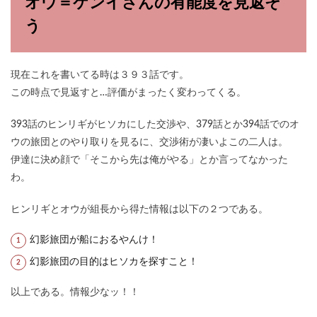
オウ＝ケンイさんの有能度を見返そ
う
現在これを書いてる時は３９３話です。
この時点で見返すと…評価がまったく変わってくる。
393話のヒンリギがヒソカにした交渉や、379話とか394話でのオ
ウの旅団とのやり取りを見るに、交渉術が凄いよこの二人は。
伊達に決め顔で「そこから先は俺がやる」とか言ってなかった
わ。
ヒンリギとオウが組長から得た情報は以下の２つである。
幻影旅団が船におるやんけ！
幻影旅団の目的はヒソカを探すこと！
以上である。情報少なッ！！