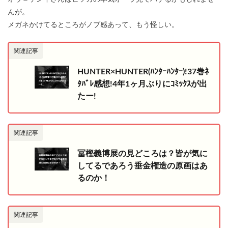
んが。
メガネかけてるところがノブ感あって、もう怪しい。
関連記事
HUNTER×HUNTER(ﾊﾝﾀｰﾊﾝﾀｰ)!37巻ﾈ
ﾀﾊﾞﾚ感想!4年1ヶ月ぶりにｺﾐｯｸｽが出
たー!
関連記事
冨樫義博展の見どころは？皆が気に
してるであろう垂金権造の原画はあ
るのか！
関連記事