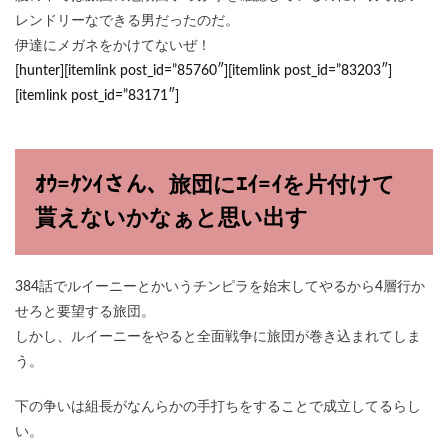
レンドリーなできる男だったのだ。
伊達にメガネをかけてないぜ！
[hunter][itemlink post_id=”85760″][itemlink post_id=”83203″]
[itemlink post_id=”83171″]
ｵｳ=ｹﾝｲさん、旅団にｴｲ=ｲを片付けて
貰えないかなぁと思い出す
384話でルイーニーとかいうチンピラを始末してやるから4層行か
せろと要望する旅団。
しかし、ルイーニーをやると全面戦争に旅団が巻き込まれてしま
う。
下の争いは組長がなんらかの手打ちをすることで成立してるらし
い。