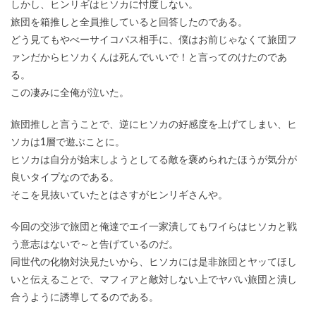
しかし、ヒンリギはヒソカに忖度しない。
旅団を箱推しと全員推していると回答したのである。
どう見てもやべーサイコパス相手に、僕はお前じゃなくて旅団フ
ァンだからヒソカくんは死んでいいで！と言ってのけたのであ
る。
この凄みに全俺が泣いた。
旅団推しと言うことで、逆にヒソカの好感度を上げてしまい、ヒ
ソカは1層で遊ぶことに。
ヒソカは自分が始末しようとしてる敵を褒められたほうが気分が
良いタイプなのである。
そこを見抜いていたとはさすがヒンリギさんや。
今回の交渉で旅団と俺達でエイ一家潰してもワイらはヒソカと戦
う意志はないで～と告げているのだ。
同世代の化物対決見たいから、ヒソカには是非旅団とヤッてほし
いと伝えることで、マフィアと敵対しない上でヤバい旅団と潰し
合うように誘導してるのである。