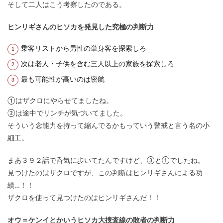
そして二人はこう考察したのである。
ヒンリギさんのヒソカを発見した究極の判断力
乗客リストから男性の単身客を探索しろ
次は老人・子供を含む三人以上の家族を探索しろ
最も可能性が高いのは密航
①はザクロにやらせてましたね。
②は途中でリンチが気づいてました。
そういう念能力を持って縮んでるかもっていう警戒と言う名の小
細工。
まあ３９２話で呑気に歩いてたんですけど、③と①でしたね。
見つけたのはザクロですが、この判断はヒンリギさんによる功
績…！！
ザクロを使って見つけたのはヒンリギさんだ！！
オウ＝ケンイとかいうヒソカ大捜査線の敗者の判断力