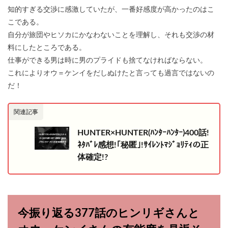
知的すぎる交渉に感激していたが、一番好感度が高かったのはこ
こである。
自分が旅団やヒソカにかなわないことを理解し、それも交渉の材
料にしたところである。
仕事ができる男は時に男のプライドも捨てなければならない。
これによりオウ＝ケンイをだしぬけたと言っても過言ではないの
だ！
関連記事
HUNTER×HUNTER(ﾊﾝﾀｰﾊﾝﾀｰ)400話!
ﾈﾀﾊﾞﾚ感想!｢秘匿｣!ｻｲﾚﾝﾄﾏｼﾞｮﾘﾃｨの正
体確定!?
今振り返る377話のヒンリギさんと