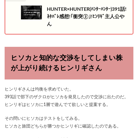
HUNTER×HUNTER(ﾊﾝﾀｰﾊﾝﾀｰ)391話!
ﾈﾀﾊﾞﾚ感想!｢衝突②｣!ﾋﾝﾘｷﾞ主人公や
ん
ヒソカと知的な交渉をしてしまい株
が上がり続けるヒンリギさん
ヒンリギさんは均衡を求めていた。
393話で部下のザクロがヒソカを発見したので交渉に出たのだ。
ヒンリギはヒソカに1層で遊んでて欲しいと提案する。
その問いにヒソカはテストをしてみる。
ヒソカと旅団どちらが勝つかヒンリギに確認したのである。