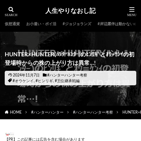
人生やりなおし記
仮想通貨
お小遣い・ポイ活
#ジョジョランズ
#岸辺露伴は動かない
HUNTER×HUNTER(ﾊﾝﾀｰﾊﾝﾀｰ)のﾋﾝﾘｷﾞとｵｳ=ｹﾝｲの初
登場時からの株の上がり方は異常…!
2024年11月7日
#ハンターハンター考察
#オウケンイ
,
#ヒンリギ
,
#王位継承戦編
HOME
#ハンターハンター
#ハンターハンター考察
HUNTER
【PR】この記事には広告を含む場合があります