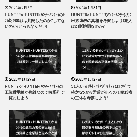
2023年2月2日
2023年1月31日
HUNTER×HUNTER(ﾊﾝﾀｰﾊﾝﾀｰ)のﾋ
HUNTER×HUNTER(ﾊﾝﾀｰﾊﾝﾀｰ)のｸ
ｿｶ対ｸﾛﾛ戦は共闘したのか?してな
ﾙﾀ族虐殺の真相を考察しよう!犯人
いのか?どっちなんだい!
は幻影旅団なのか?
2023年1月29日
2023年1月27日
HUNTER×HUNTER(ﾊﾝﾀｰﾊﾝﾀｰ)の
11人いる!ｻｲﾚﾝﾄﾏｼﾞｮﾘﾃｨはﾛﾝｷﾞで
王位継承編が複雑なので時系列で
確定なのか?矛盾があるので暗殺者
一覧にしよう!
の正体を考察しよう!