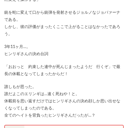
銃を蛇に変えて口から銃弾を発射させるジョルノなジョバァーナ
である。
しかし、彼の評価がまったくここで上がることはなかったであろ
う。
3年11ヶ月…。
ヒンリギさんの決め台詞
「おおっと 約束した連中が死んじまったようだ 行くぞ」で最
長の休載となってしまったからだ！
誰しもが思った。
誰だよこのエリンギは…速く死ねや！と。
休載前を思い返すだけではヒンリギさんの決め顔しか思い出せな
くなってしまったのである。
全てのヘイトを背負ったヒンリギさんだったが…？