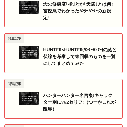
念の修練度｢極｣とか｢天賦｣とは何?
冨樫展でわかったﾊﾝﾀｰﾊﾝﾀｰの新設
定!
関連記事
HUNTER×HUNTER(ﾊﾝﾀｰﾊﾝﾀｰ)の謎と
伏線を考察して未回収のものを一覧
にしてまとめてみた
関連記事
ハンターハンター名言集!キャラク
ター別に962セリフ!（つーかこれが
限界）