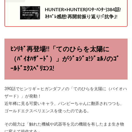
HUNTER×HUNTER(ﾊﾝﾀｰﾊﾝﾀｰ)384話!
ﾈﾀﾊﾞﾚ感想!再開前振り返り!｢抗争｣!
ﾋﾝﾘｷﾞ再登場!!「てのひらを太陽に
（ﾊﾞｲｵﾊｻﾞｰﾄﾞ）」がｼﾞｮｼﾞｮ!ｼﾞｮﾙﾉのｺﾞ
ｰﾙﾄﾞｴｸｽﾍﾟﾘｴﾝｽ!
390話でヒンリギ＝ヒガンダフノの「てのひらを太陽に（バイオハ
ザード）」が発動！
近年稀に見る可愛いキャラ、パンピーちゃんに翻弄されつつも、
ゴールドエクスペリエンスを使ったのである。
その能力は「触れた機械や武器等を元の機能を有したまま生き物
に変えて操作する」