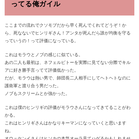
ってる俺ガイル
ここまでの流れでクソモブだから早く死んでくれてどうぞ！か
ら、死なないでヒンリギさん！アンタが死んだら誰が均衡を守る
っていうの！って評価になっている。
これはモラウとノブの感じに似ている。
あの二人も最初は、ネフェルピトーを実際に見てない分際でキル
アに好き勝手言ってて評価低かった。
だが、モラウは熱い男で、師団長二人相手にしてヘトヘトなのに
護衛軍と渡り合う男だった。
ノブもスクリームとか強かった。
これは僕のヒンリギの評価がモラウさんになってきてることがわ
かる。
これはヒンリギさんはかなりキーマンになっていくと思います
ね。
オウ＝ケンイさんはヒソカの本気オーラ見てハゲるかもしれませ