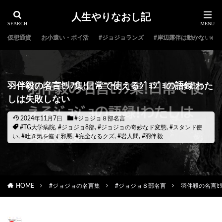
人生やりなおし記
仮想通貨
お小遣い・ポイ活
#ジョジョランズ
#岸辺露伴は動かない
羽伴毅の名言ｾﾘﾌ集!日常で使えるｼﾞｮｼﾞｮの語録!わた
しは失敗しない
2024年11月7日
#ジョジョ８部名言
#TG大学病院
,
#ジョジョ8部
,
#ジョジョの奇妙なド変態
,
#スタンド使
い
,
#吐き気を催す邪悪
,
#完全なるクズ
,
#岩人間
,
#羽伴毅
HOME
#ジョジョの名言集
#ジョジョ８部名言
羽伴毅の名言ｾﾘ