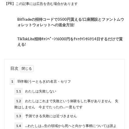
【PR】この記事には広告を含む場合があります
BitTradeの招待コードで3500円貰える!口座開設とファントムウ
ォレットウォレットへの送金方法!
TikTokLite招待ｷｬﾝﾍﾟｰﾝ!6000円をﾁｪｯｸｲﾝﾀｽｸ14日するだけで貰
える!
目次
1
羽伴毅(うーともき)の名言・セリフ
1.1
わたしは失敗しない
1.2
わたしはこれまで失敗という体験をした事がありません 失
敗はしません 今までたったの…一度もです
1.3
予測できる失敗には近づきません
1.4
…わたしは…生の領域から死へと向かう事柄については誰よ