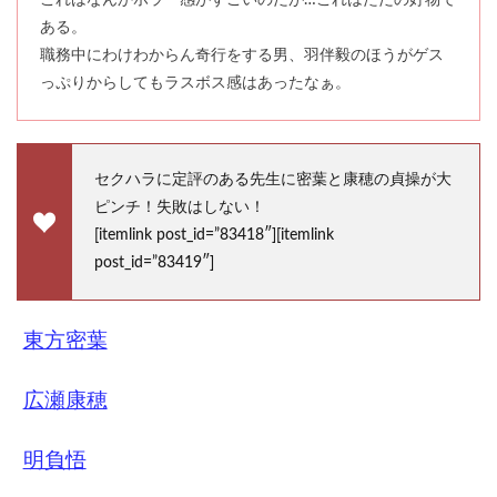
これはなんかホラー感がすごいのだが…これはただの好物で
ある。
職務中にわけわからん奇行をする男、羽伴毅のほうがゲス
っぷりからしてもラスボス感はあったなぁ。
セクハラに定評のある先生に密葉と康穂の貞操が大
ピンチ！失敗はしない！
[itemlink post_id=”83418″][itemlink
post_id=”83419″]
東方密葉
広瀬康穂
明負悟