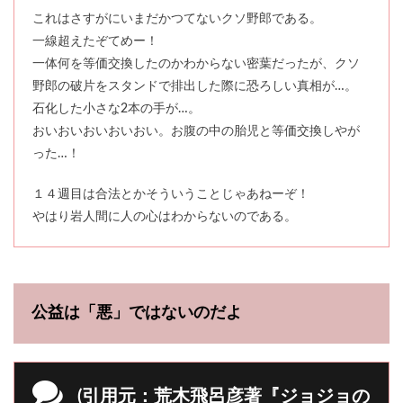
これはさすがにいまだかつてないクソ野郎である。
一線超えたぞてめー！
一体何を等価交換したのかわからない密葉だったが、クソ
野郎の破片をスタンドで排出した際に恐ろしい真相が…。
石化した小さな2本の手が…。
おいおいおいおいおい。お腹の中の胎児と等価交換しやが
った…！
１４週目は合法とかそういうことじゃあねーぞ！
やはり岩人間に人の心はわからないのである。
公益は「悪」ではないのだよ
(引用元：荒木飛呂彦著『ジョジョの