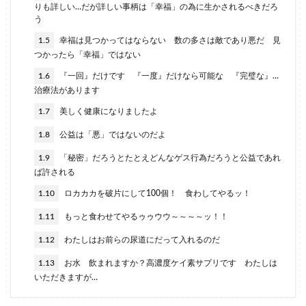
りも詳しい…だが詳しい事柄は「幸福」の為に生かされるべきだろ
う
1.5
幸福は見つかってはならない 数の多さは敵であり悪だ 見
つかったら「幸福」ではない
1.6
『一回』だけです 『一度』だけなら可能な 『完璧な』…
治療法があります
1.7
美しく健康になりましたよ
1.8
公益は「悪」ではないのだよ
1.9
「秘密」だろうとたとえどんなゲス行為だろうと公益であれ
ば許される
1.10
ロカカカを破片にして100個！ 食わしてやるッ！
1.11
もっと食わせてやるゥゥウウ～～～～ッ！！
1.12
わたしはお前らの尿道にだって入れるのだ
1.13
お水 飲まれますか？高濃度ケイ素サプリです わたしは
いただきますが…