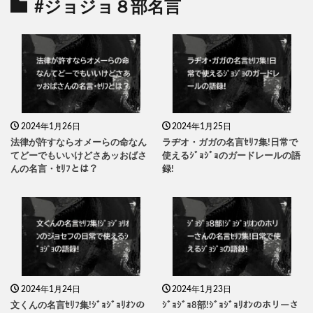
#ジョジョ８部名言
2024年1月26日
2024年1月25日
法律が許すならオメーらの命なん
ラヂオ・ガガの名言ｾﾘﾌ集!日常で
てどーでもいいけどさあッおばさ
使えるｼﾞｮｼﾞｮのガードレールの語
んの名言・ｾﾘﾌとは？
録!
2024年1月24日
2024年1月23日
文くんの名言ｾﾘﾌ集!ｼﾞｮｼﾞｮﾘｵﾝの
ｼﾞｮｼﾞｮ8部!ｼﾞｮｼﾞｮﾘｵﾝのホリーさ