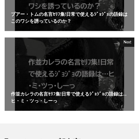
プアー・トムの名言ｾﾘﾌ集!日常で使えるｼﾞｮｼﾞｮの語録は
このワシを誘っているのか？
Next
作並カレラの名言ｾﾘﾌ集!日常で使えるｼﾞｮｼﾞｮの語録は…
ヒ・ミ・ツっ・しーっ