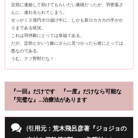
定助に連絡して助けてもらいたい康穂だったが、羽密葉さ
んに、連れ去られてしまう。
せっかく２億円ボロ儲け中に、しかも新ロカカカの手がか
りまである状況。
これは羽伴毅にとっては幸福である。
だが、定助とかいう敵にさらに見つかったら彼にとっては
悪なのである。
うむ。クソ野郎だな！
『一回』だけです 『一度』だけなら可能な
『完璧な』…治療法があります
(引用元：荒木飛呂彦著『ジョジョの