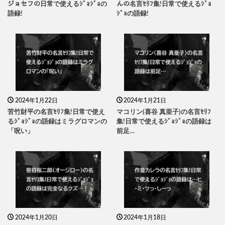
ジョセフの日常で使えるｼﾞｮｼﾞｮの
んの名言ｾﾘﾌ集!日常で使えるｼﾞｮ
語録!
ｼﾞｮの語録!
2024年1月22日
2024年1月21日
苦竹財平の名言ｾﾘﾌ集!日常で使え
マコリン(喜谷 真亜子)の名言ｾﾘﾌ
るｼﾞｮｼﾞｮの語録はミラグロマンの
集!日常で使えるｼﾞｮｼﾞｮの語録は
「呪い」
前足…
2024年1月20日
2024年1月18日