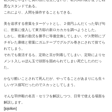
岩人間じゃないと糞の役にも立たないが、岩人間の彼が使うと凶
悪なスタンドである。
これにより、人間を操作することもできる。
美を追求する密葉をターゲットとし、２億円ふんだくった挙げ句
に、密葉に侵入して東方邸の新ロカカカを調べようとした。
しかし、密葉の胎児を勝手に等価交換してしまい、ゲス野郎にブ
チギレた康穂と密葉にガムテープでグルグル巻きにされて捨てら
れてしまう。
それでも復活するも、定助と豆が到着してしまい、定助によりセ
メント入しゃぼん玉で頭部を固められてしまい死亡したのだっ
た。
かなり酷いことされて死んだが、やってることがあまりにも生々
しいゲス描写だったのでスカッとしてしまう。
そんな羽伴毅の名言・セリフを解説しつつ、日常で使える場面を
解説します。
[jojolion]