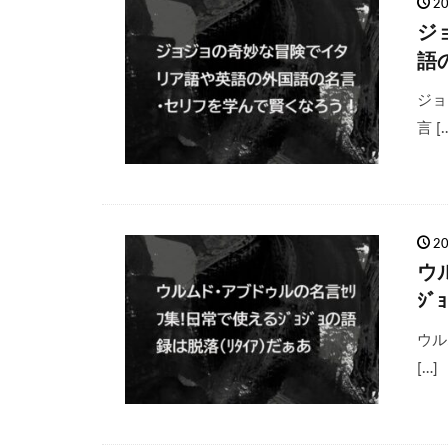
2
ジ
語
ジョ
言 [
2
ウ
ｼﾞ
ウル
[…]