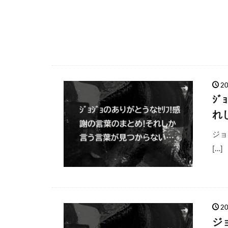
2
ｼ
れ
ジョ
[…]
2
ジ