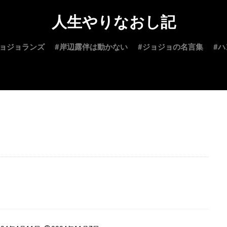
人生やりなおし記
ジョジョランズ
#岸辺露伴は動かない
#ジョジョの名言集
#