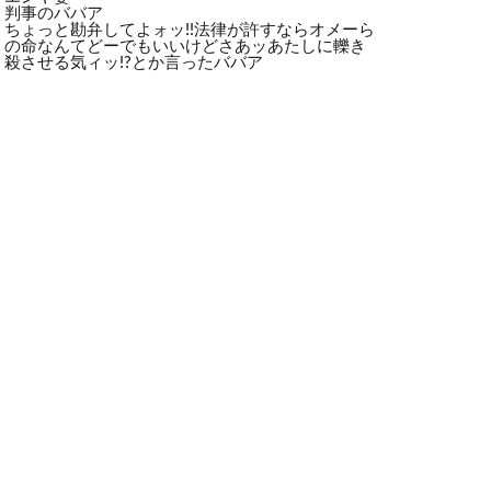
判事のババア
ちょっと勘弁してよォッ!!法律が許すならオメーら
の命なんてどーでもいいけどさあッあたしに轢き
殺させる気ィッ!?とか言ったババア