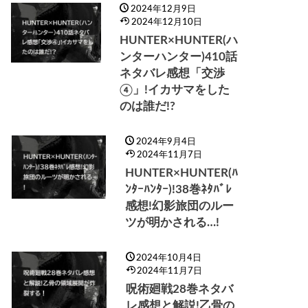
2024年12月9日
2024年12月10日
HUNTER×HUNTER(ハ
ンターハンター)410話
ネタバレ感想「交渉
④」!イカサマをした
のは誰だ!?
2024年9月4日
2024年11月7日
HUNTER×HUNTER(ﾊ
ﾝﾀｰﾊﾝﾀｰ)!38巻ﾈﾀﾊﾞﾚ
感想!幻影旅団のルー
ツが明かされる…!
2024年10月4日
2024年11月7日
呪術廻戦28巻ネタバ
レ感想と解説!乙骨の