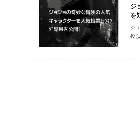
ジ
を
ジョ
投 [