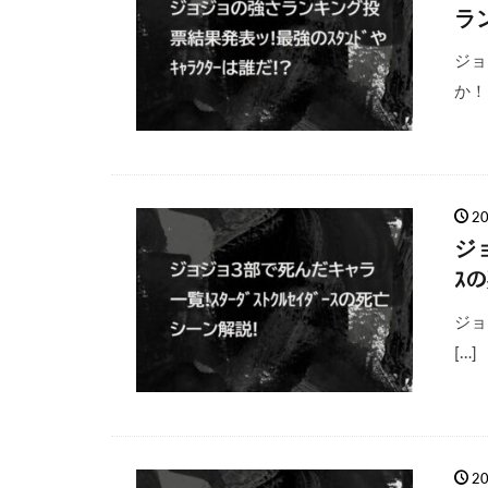
ラ
ジョ
か！？
2
ジョ
ｽ
ジョ
[…]
2