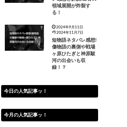
領域展開が炸裂す
る！
2024年9月11日
2024年11月7日
短物語ネタバレ感想!
傷物語の裏側や戦場
ヶ原ひたぎと神原駿
河の出会いも収
録！？
今日の人気記事ッ！
今月の人気記事ッ！