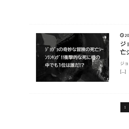
2
ジ
亡
ジョ
[…]
1