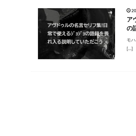
2
ア
の
モハ
[…]