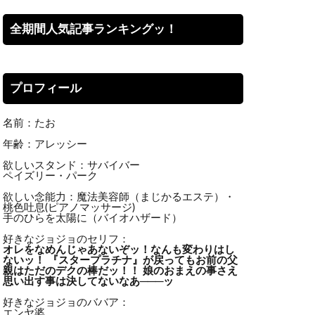
全期間人気記事ランキングッ！
プロフィール
名前：たお
年齢：アレッシー
欲しいスタンド：サバイバー
ペイズリー・パーク
欲しい念能力：魔法美容師（まじかるエステ）・
桃色吐息(ピアノマッサージ)
手のひらを太陽に（バイオハザード）
好きなジョジョのセリフ：
オレをなめんじゃあないぞッ！
なんも変わりはし
ないッ！ 『スタープラチナ』が戻ってもお前の父
親はただのデクの棒だッ！！ 娘のおまえの事さえ
思い出す事は決してないなあ───ッ
好きなジョジョのババア：
エンヤ婆