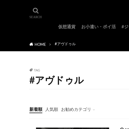
仮想通貨
お小遣い・ポイ活
#
#アヴドゥル
HOME
TAG
#アヴドゥル
新着順
人気順
お勧めカテゴリ
#ジョジョ特集
#ジョジョのキャラクター紹介
#ジョジョランキング
#ジョジョアニメ
#ジョジョランズ
#岸辺露伴は動かない
#ジョジョ小説