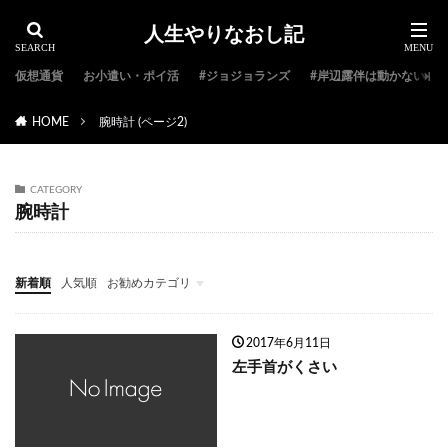
人生やりなおし記
仮想通貨
お小遣い・ポイ活
#ジョジョランズ
#岸辺露伴は動かない
HOME
腕時計 (ページ2)
CATEGORY
腕時計
新着順
人気順
お勧めカテゴリ
#ジョジョ特集
#ジョジョのキャラクター紹介
#ジョジョランキング
#ジョジョアニメ
#ジョジョランズ
#岸辺露伴は動かない
#ジョジョ小説
2017年6月11日
左手首がくさい