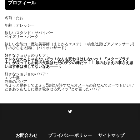
プロフィール
名前：たお
年齢：アレッシー
欲しいスタンド：サバイバー
ペイズリー・パーク
欲しい念能力：魔法美容師（まじかるエステ）・桃色吐息(ピアノマッサージ)
手のひらを太陽に（バイオハザード）
好きなジョジョのセリフ：
オレをなめんじゃあないぞッ！
なんも変わりはしないッ！ 『スタープラチ
ナ』が戻ってもお前の父親はただのデクの棒だッ！！ 娘のおまえの事さえ思
い出す事は決してないなあ───ッ
好きなジョジョのババア：
エンヤ婆
判事のババア
ちょっと勘弁してよォッ!!法律が許すならオメーらの命なんてどーでもいいけ
どさあッあたしに轢き殺させる気ィッ!?とか言ったババア
お問合わせ
プライバシーポリシー
サイトマップ