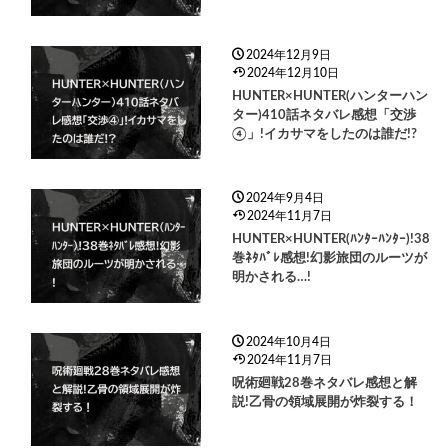
2024年12月9日
2024年12月10日
HUNTER×HUNTER(ハンターハン
ター)410話ネタバレ感想「交渉
④」!イカサマをしたのは誰だ!?
2024年9月4日
2024年11月7日
HUNTER×HUNTER(ﾊﾝﾀｰﾊﾝﾀｰ)!38
巻ﾈﾀﾊﾞﾚ感想!幻影旅団のルーツが
明かされる…!
2024年10月4日
2024年11月7日
呪術廻戦28巻ネタバレ感想と解
説!乙骨の領域展開が炸裂する！